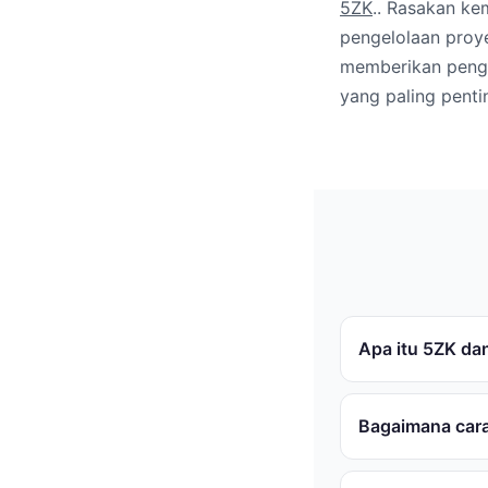
5ZK
.. Rasakan ke
pengelolaan proye
memberikan peng
yang paling penti
Apa itu 5ZK d
Bagaimana cara