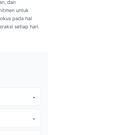
an, dan
mitmen untuk
okus pada hal
aksi setiap hari.