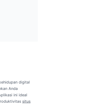
kehidupan digital
inkan Anda
likasi ini ideal
roduktivitas
situs