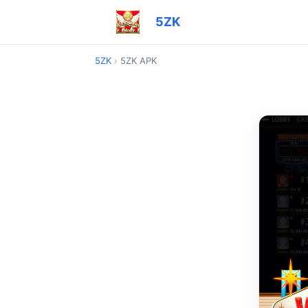
5ZK
5ZK
›
5ZK APK