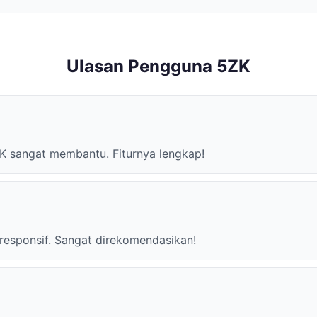
Ulasan Pengguna 5ZK
ZK sangat membantu. Fiturnya lengkap!
responsif. Sangat direkomendasikan!