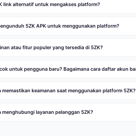
 link alternatif untuk mengakses platform?
mengunduh 5ZK APK untuk menggunakan platform?
nan atau fitur populer yang tersedia di 5ZK?
ok untuk pengguna baru? Bagaimana cara daftar akun ba
a memastikan keamanan saat menggunakan platform 5ZK?
a menghubungi layanan pelanggan 5ZK?