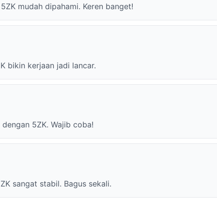
5ZK mudah dipahami. Keren banget!
 bikin kerjaan jadi lancar.
i dengan 5ZK. Wajib coba!
K sangat stabil. Bagus sekali.