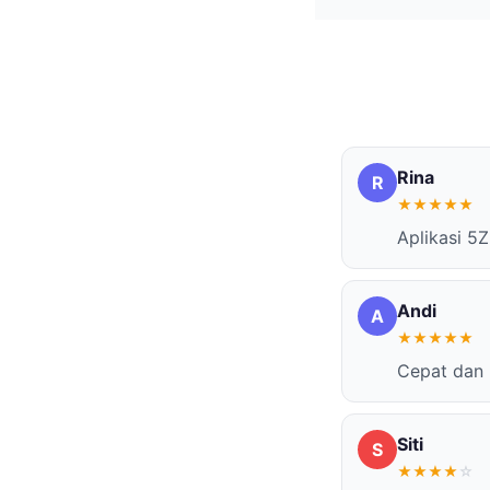
Rina
R
★
★
★
★
★
Aplikasi 5
Andi
A
★
★
★
★
★
Cepat dan 
Siti
S
★
★
★
★
☆