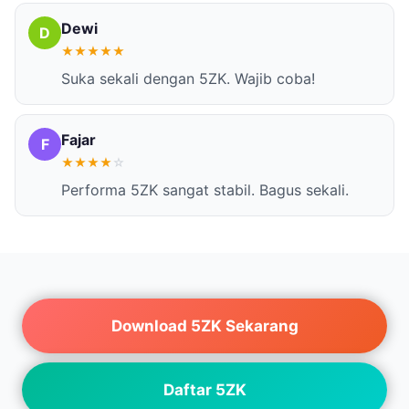
Dewi
D
★
★
★
★
★
Suka sekali dengan 5ZK. Wajib coba!
Fajar
F
★
★
★
★
☆
Performa 5ZK sangat stabil. Bagus sekali.
Download 5ZK Sekarang
Daftar 5ZK