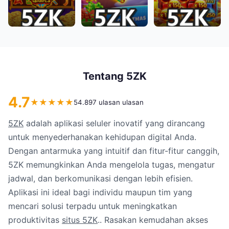
Tentang 5ZK
4.7
★
★
★
★
★
54.897 ulasan ulasan
5ZK
adalah aplikasi seluler inovatif yang dirancang
untuk menyederhanakan kehidupan digital Anda.
Dengan antarmuka yang intuitif dan fitur-fitur canggih,
5ZK memungkinkan Anda mengelola tugas, mengatur
jadwal, dan berkomunikasi dengan lebih efisien.
Aplikasi ini ideal bagi individu maupun tim yang
mencari solusi terpadu untuk meningkatkan
produktivitas
situs 5ZK
.. Rasakan kemudahan akses