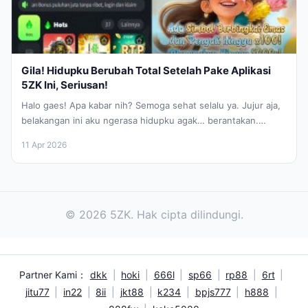
Gila! Hidupku Berubah Total Setelah Pake Aplikasi
5ZK Ini, Seriusan!
Halo gaes! Apa kabar nih? Semoga sehat selalu ya. Jujur aja,
belakangan ini aku ngerasa hidupku agak… berantakan.
Bukan berantakan...
11 Apr 2026
© 2026 5ZK. Hak cipta dilindungi.
Partner Kami：
dkk
|
hoki
|
666l
|
sp66
|
rp88
|
6rt
|
jitu77
|
in22
|
8ii
|
jkt88
|
k234
|
bpjs777
|
h888
|